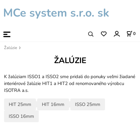
MCe system s.r.o. sk
0
Žalúzie
ŽALÚZIE
K žalúziam ISSO1 a ISSO2 sme pridali do ponuky veľmi žiadané
interiérové žalúzie HIT1 a HIT2 od renomovaného výrobcu
ISOTRA a.s.
HIT 25mm
HIT 16mm
ISSO 25mm
ISSO 16mm