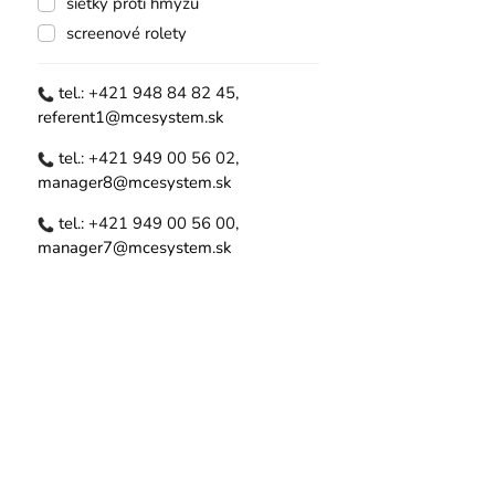
sieťky proti hmyzu
screenové rolety
tel.:
+421 948 84 82 45
,
referent1@mcesystem.sk
tel.:
+421 949 00 56 02
,
manager8@mcesystem.sk
tel.:
+421 949 00 56 00
,
manager7@mcesystem.sk