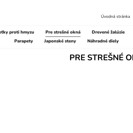
Úvodná stránka
eťky proti hmyzu
Pre strešné okná
Drevené žalúzie
Parapety
Japonské steny
Náhradné diely
PRE STREŠNÉ 