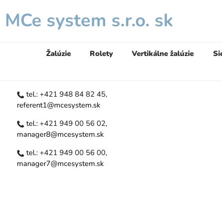
MCe system s.r.o. sk
Žalúzie
Rolety
Vertikálne žalúzie
Si
tel.:
+421 948 84 82 45
,
referent1@mcesystem.sk
tel.:
+421 949 00 56 02
,
manager8@mcesystem.sk
tel.:
+421 949 00 56 00
,
manager7@mcesystem.sk