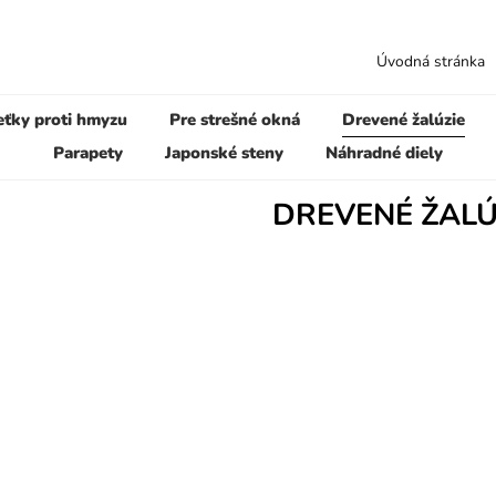
Úvodná stránka
eťky proti hmyzu
Pre strešné okná
Drevené žalúzie
Parapety
Japonské steny
Náhradné diely
DREVENÉ ŽALÚ